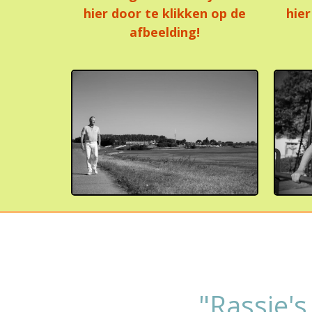
hier door te klikken op de
hier
afbeelding!
​"Rassie's