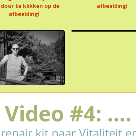
 door te klikken op de
afbeelding!
afbeelding!
​Video #4: ....
 repair kit naar Vitaliteit 