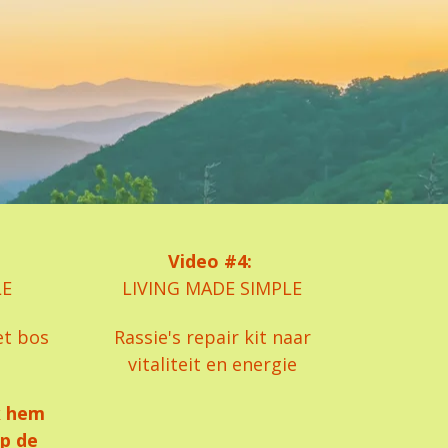
Video #4:
LE
LIVING MADE SIMPLE
et bos
Rassie's repair kit naar
vitaliteit en energie
k hem
op de