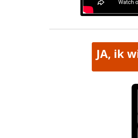
​JA, ik 