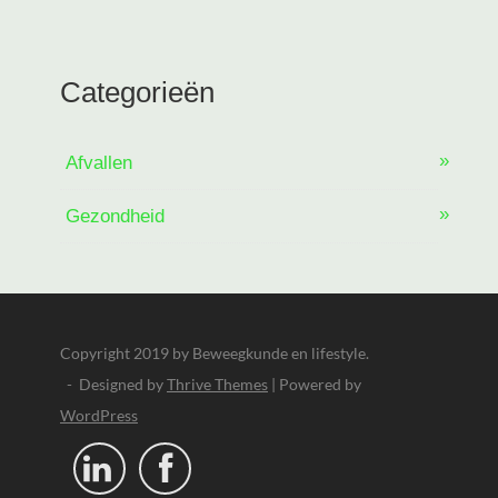
Categorieën
Afvallen
Gezondheid
Copyright 2019 by Beweegkunde en lifestyle.
- Designed by
Thrive Themes
| Powered by
WordPress

