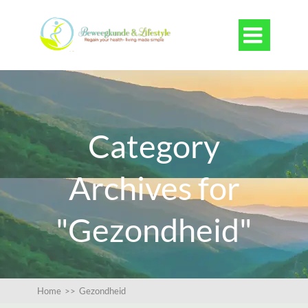

Category
Archives for
"Gezondheid"
Home
>>
Gezondheid