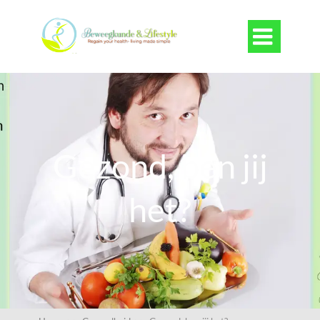

Gezond, ben jij
het?