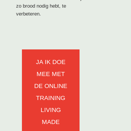
zo brood nodig hebt, te
verbeteren.
JA IK DOE
MEE MET
DE ONLINE
TRAINING
LIVING
MADE